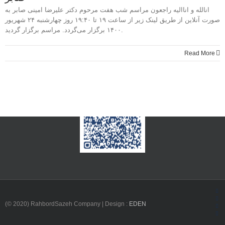
انالله و اناالیه راجعون مراسم شب هفت مرحوم دکتر علیرضا امینی صابر به
Water & Waste Water Treatment
صورت آنلاین از طریق لینک زیر از ساعت ۱۹ تا ۱۹:۴۰ روز چهارشنبه ۲۴ شهریور
۱۴۰۰ برگزار می‌گردد. مراسم برگزار گردید.
Water & Waste Water Network
Sewage Transmission Line
Read More
CONTACT US
Fac
(© 2020) RahbordSazeh Company | Design :
EDEN
Ins
Lin
Twi